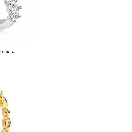
טבעת טיפות 1.00 קראט י