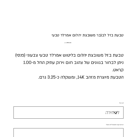
טבעת בזל לבגבר משובצת יהלום אמרלד טבעי
מחיר
טבעת בזל משובצת יהלום בליטוש אמרלד טבעי צבעוני (פנסי)
ניתן לבחור בגוונים של צהוב חום וירוק עתיק החל מ-1.00
קראט.
הטבעת מיוצרת מזהב 14K, ומשקלה כ-3.25 גרם.
Carat
יש לכם הערה לתכשיט? (לא חובה)
עד
500
תווים.