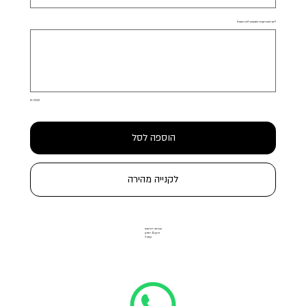
?יש לכם הערה לתכשיט (לא חובה)
עד
250
תווים.
0 / 250
הוספה לסל
לקנייה מהירה
הבורסה ליהלומים
הרקון 11, רמת גן
קומה 3