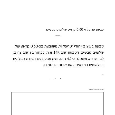
טבעת טריפל וי 0.60 קראט יהלומים טבעיים
מחיר
טבעת בעיצוב ייחודי "טריפל וי", משובצת בכ-0.60 קראט של
יהלומים טבעיים. הטבעת זהב 14K, וניתן לבחור בין זהב צהוב,
לבן או רוז. משקלה כ-4.1 גרם, והיא מגיעה עם תעודה גמולוגית
בינלאומית המבטיחה את איכות היהלומים.
זהב
?יש לכם הערה לתכשיט (לא חובה)
עד
250
תווים.