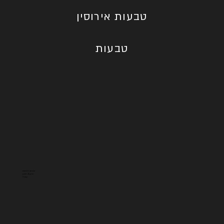
טבעות אירוסין
טבעות
הבורסה ליהלומים
הרקון 11, רמת גן
קומה 3