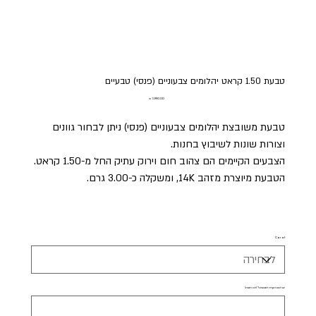
טבעת 1.50 קראט יהלומים צבעוניים (פנסי) טבעיים
מחיר
טבעת משובצת יהלומים צבעוניים (פנסי) ניתן לבחור גוונים
וצורות שונות לשיבוץ בחנות.
הצבעים הקיימים הם צהוב חום וירוק עתיק החל מ-1.50 קראט.
הטבעת מיוצרת מזהב 14K, ומשקלה כ-3.00 גרם.
Carat
יש לכם הערה לתכשיט? (לא חובה)
עד
500
תווים.