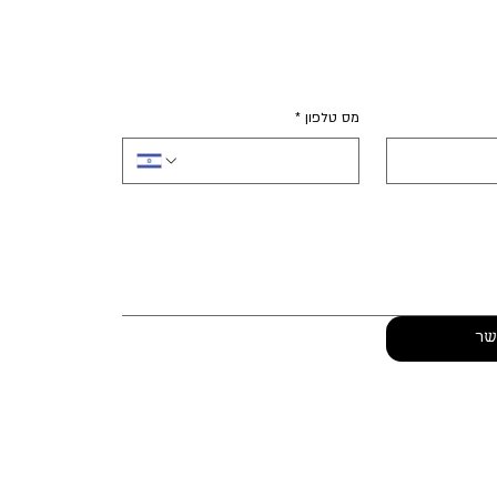
מס טלפון
*
שר