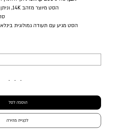
הסט מיוצר מזהב 14K, וניתן להזמין בזהב צהוב, לבן או רוז.
סה
הסט מגיע עם תעודה גמולוגית בינלא
הוספה לסל
לקנייה מהירה