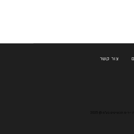
ם
צור קשר
מורות י-ר-מ תכשיטים בע"מ