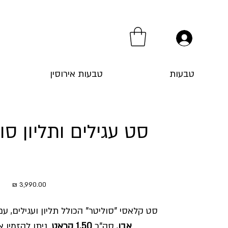
טבעות
טבעות אירוסין
מחיר
סט קלאסי "סוליטר" הכולל תליון ועגילים, ע
אבן
, סה"כ
1.50 קראט
. ניתן להזמין