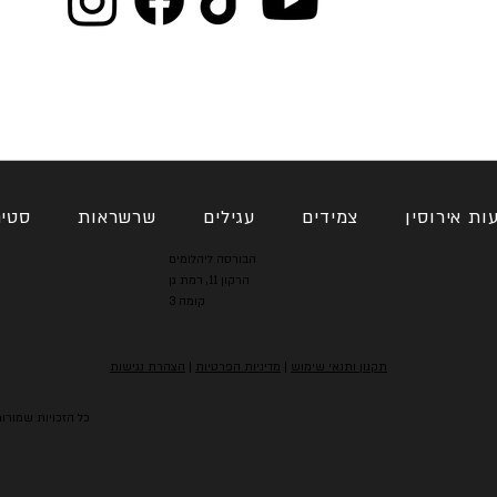
ות אירוסין
צמידים
עגילים
שרשראות
סטי
הבורסה ליהלומים
הרקון 11, רמת גן
קומה 3
תקנון ותנאי שימוש
|
מדיניות הפרטיות
|
הצהרת נגישות
2025 @ כל הזכויות ש