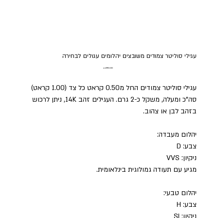
עגילי סוליטר צמודים משובצים יהלומים עגולים לבחירה
מחיר
עגילי סוליטר צמודים החל מ0.50 קראט כל צד (1.00 קראט)
סה"כ ומעלה, משקל כ-2 גרם. העגילים זהב 14K, ניתן לרכוש
בזהב לבן או צהוב.
יהלום מעבדה:
צבע: D
ניקיון: VVS
מגיע עם תעודה גמולוגית בינלאומית.
יהלום טבעי:
צבע: H
ניקיון: SI