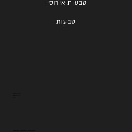
טבעות אירוסין
טבעות
הבורסה ליהלומים
הרקון 11, רמת גן
קומה 3
תקנון ותנאי שימוש
|
מדיניות הפרטיות
|
הצהרת נגישות