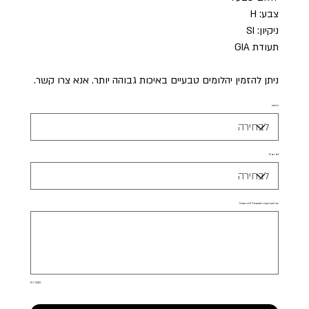
צבע: H
ניקיון: SI
תעודת GIA
ניתן להזמין יהלומים טבעיים באיכות גבוהה יותר. אנא צרו קשר.
יהלום
Carat
יש לכם הערה לתכשיט? (לא חובה)
עד
500
תווים.
0 / 500