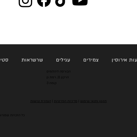
ות אירוסין
צמידים
עגילים
שרשראות
סטי
הבורסה ליהלומים
הרקון 11, רמת גן
קומה 3
תקנון ותנאי שימוש
|
מדיניות הפרטיות
|
הצהרת נגישות
2025 @ כל הזכויות ש