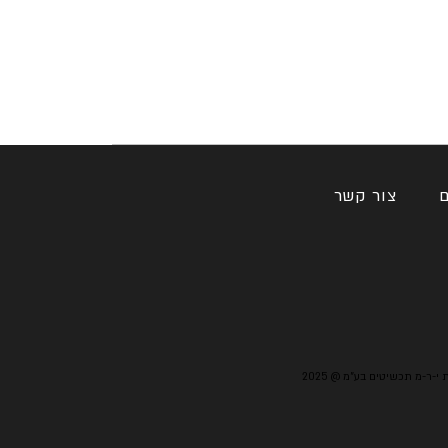
ם
צור קשר
מורות י-ר-מ תכשיטים בע"מ