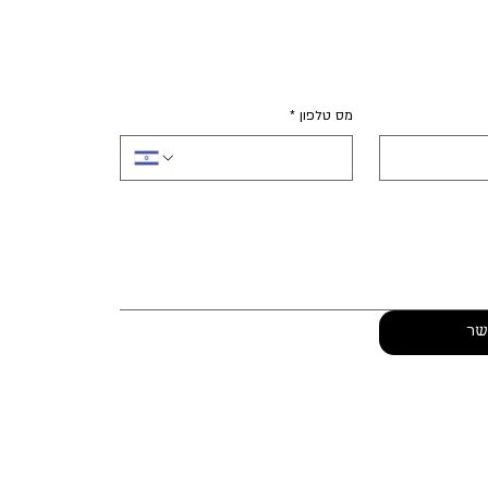
מס טלפון
*
שר